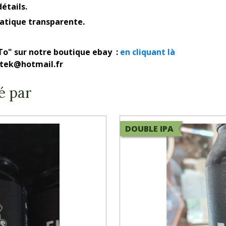
étails.
latique transparente.
To" sur notre boutique ebay :
en cliquant là
rotek@hotmail.fr
é par
DOUBLE IPA