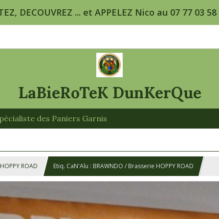
TEZ, DECOUVREZ ... et APPELEZ Nico au 07 77 03 58 5
LaBieRoTeK DunKerQue
écialiste des Paniers Garnis
. HOPPY ROAD
Etiq. CaN'Alu : BRAWNDO / Brasserie HOPPY ROAD