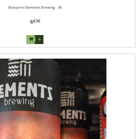
Brasserie Elements Brewing - 59
€
30
6