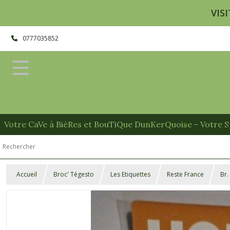
VISI
0777035852
Votre CaVe à BièRes et BouTiQue DunKerQuoise - Votre Sp
Accueil
Broc' Tégesto
Les Etiquettes
Reste France
Br