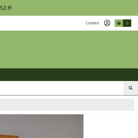
2 !!!
Contact
0