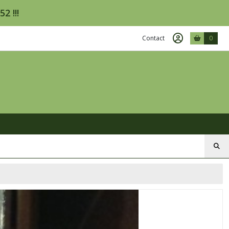
2 !!!
Contact
0