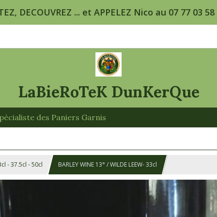
TEZ, DECOUVREZ ... et APPELEZ Nico au 07 77 03 58 5
LaBieRoTeK DunKerQue
écialiste des Paniers Garnis
l - 37.5cl - 50cl
BARLEY WINE 13° / WILDE LEEW- 33cl