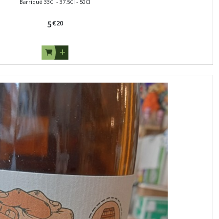
Barriqué 33Cl - 37.5Cl - 50Cl
€
20
5