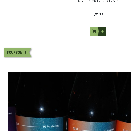
Barriqué 33Cl - 37.5Cl - 50Cl
€
90
7
BOURBON !!!