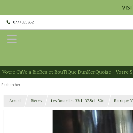
VISI
0777035852
Votre CaVe à BièRes et BouTiQue DunKerQuoise - Votre Sp
Accueil
Bières
Les Bouteilles 33cl - 37.5cl - 50cl
Barriqué 33c