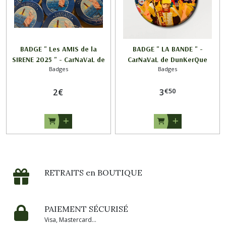
BADGE " Les AMIS de la
BADGE " LA BANDE " -
SIRENE 2025 " - CarNaVaL de
CarNaVaL de DunKerQue
Badges
Badges
DunKerQue
€
50
2
€
3
RETRAITS en BOUTIQUE
PAIEMENT SÉCURISÉ
Visa, Mastercard...