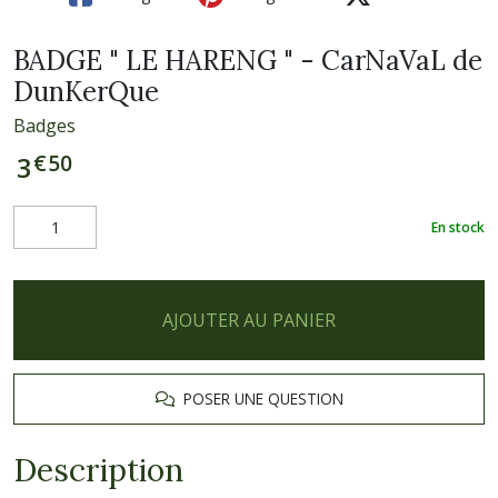
BADGE " LE HARENG " - CarNaVaL de
DunKerQue
Badges
€
50
3
En stock
AJOUTER AU PANIER
POSER UNE QUESTION
Description