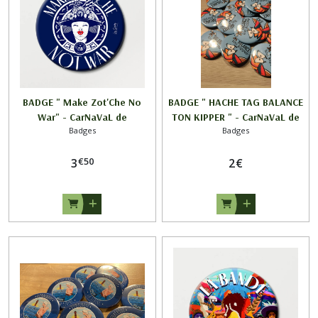
BADGE " Make Zot'Che No
BADGE " HACHE TAG BALANCE
War" - CarNaVaL de
TON KIPPER " - CarNaVaL de
Badges
Badges
DunKerQue
DunKerQue
€
50
3
2
€