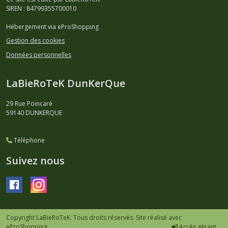
SIREN : 84799355700010
Hébergement via eProShopping
Gestion des cookies
Données personnelles
LaBieRoTeK DunKerQue
29 Rue Poincaré
59140
DUNKERQUE
Téléphone
Suivez nous
Copyright LaBieRoTeK. Tous droits réservés. Site réalisé avec
eProShopping
Accès gérant