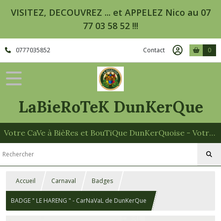
VISITEZ, DECOUVREZ ... et APPELEZ Nico au 07
77 03 58 52 !!!
0777035852
Contact
0
LaBieRoTeK DunKerQue
Votre CaVe à BièRes et BouTiQue DunKerQuoise - Votre Spécialiste des Paniers Garnis
Accueil
Carnaval
Badges
BADGE " LE HARENG " - CarNaVaL de DunKerQue