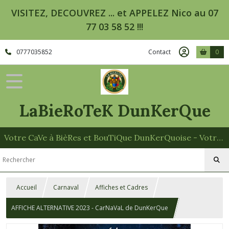
VISITEZ, DECOUVREZ ... et APPELEZ Nico au 07
77 03 58 52 !!!
0777035852
Contact
0
LaBieRoTeK DunKerQue
Votre CaVe à BièRes et BouTiQue DunKerQuoise - Votre Spécialiste des Paniers Garnis
Accueil
Carnaval
Affiches et Cadres
AFFICHE ALTERNATIVE 2023 - CarNaVaL de DunKerQue