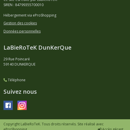
SIREN : 84799355700010
Hébergement via eProShopping
Gestion des cookies
Données personnelles
LaBieRoTeK DunKerQue
29 Rue Poincaré
59140
DUNKERQUE
Téléphone
Suivez nous
Copyright LaBieRoTeK. Tous droits réservés. Site réalisé avec
eProShopping
Accès gérant