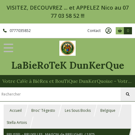
VISITEZ, DECOUVREZ ... et APPELEZ Nico au 07
77 03 58 52 !!!
0777035852
Contact
0
LaBieRoTeK DunKerQue
Votre CaVe à BièRes et BouTiQue DunKerQuoise - Votre Spécialiste des Paniers Garnis
Accueil
Broc' Tégesto
Les Sous Bocks
Belgique
Stella Artois
BRUSSEL - BRUXELLES , MAISON de BREUGHEL / 1975