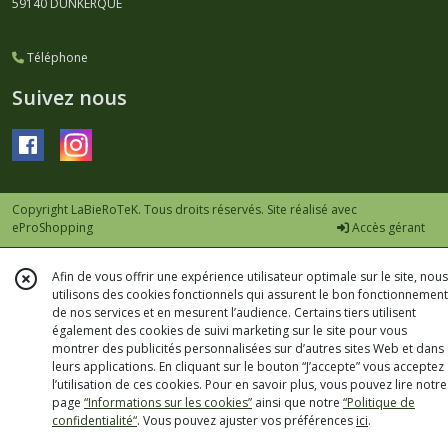
59140
DUNKERQUE
Téléphone
Suivez nous
Copyright LaBieRoTeK. Tous droits réservés. Site réalisé avec
eProShopping
Accès gérant
Afin de vous offrir une expérience utilisateur optimale sur le site, nous
utilisons des cookies fonctionnels qui assurent le bon fonctionnement
de nos services et en mesurent l’audience. Certains tiers utilisent
également des cookies de suivi marketing sur le site pour vous
montrer des publicités personnalisées sur d’autres sites Web et dans
leurs applications. En cliquant sur le bouton “J’accepte” vous acceptez
l’utilisation de ces cookies. Pour en savoir plus, vous pouvez lire notre
page
“Informations sur les cookies”
ainsi que notre
“Politique de
confidentialité“
. Vous pouvez ajuster vos préférences
ici
.