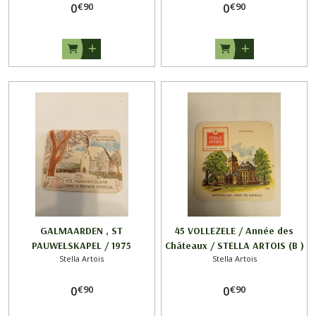
€
90
€
90
0
STELLA ARTOIS
0
GALMAARDEN , ST
45 VOLLEZELE / Année des
PAUWELSKAPEL / 1975
Châteaux / STELLA ARTOIS (B )
Stella Artois
Stella Artois
MONUMENTENJAAR - ANNEE
DU PATRIMOINE HISTORIQUE /
€
90
€
90
STELLA ARTOIS
0
0