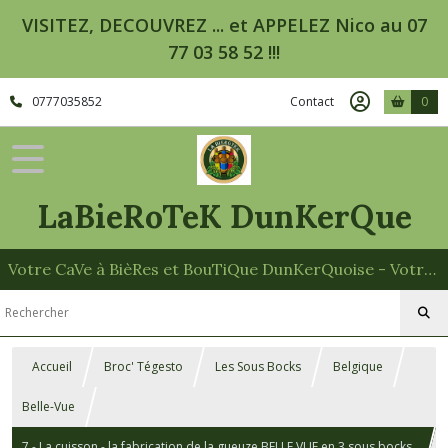
VISITEZ, DECOUVREZ ... et APPELEZ Nico au 07
77 03 58 52 !!!
0777035852
Contact
0
LaBieRoTeK DunKerQue
Votre CaVe à BièRes et BouTiQue DunKerQuoise - Votre Spécialiste des Paniers Garnis
Accueil
Broc' Tégesto
Les Sous Bocks
Belgique
Belle-Vue
7 - La cuisson - la fabrication de la gueuze BELLE VUE en 3 sous bocks