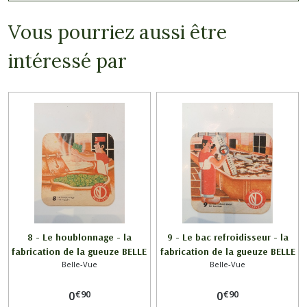
Vous pourriez aussi être
intéressé par
8 - Le houblonnage - la
9 - Le bac refroidisseur - la
fabrication de la gueuze BELLE
fabrication de la gueuze BELLE
Belle-Vue
Belle-Vue
VUE en 3 sous bocks / GUEUZE
VUE en 3 sous bocks / GUEUZE
BELLE-VUE
BELLE-VUE
€
90
€
90
0
0