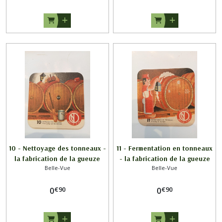
10 - Nettoyage des tonneaux -
11 - Fermentation en tonneaux
la fabrication de la gueuze
- la fabrication de la gueuze
Belle-Vue
Belle-Vue
BELLE VUE en 3 sous bocks /
BELLE VUE en 3 sous bocks /
GUEUZE BELLE-VUE
GUEUZE BELLE-VUE
€
90
€
90
0
0