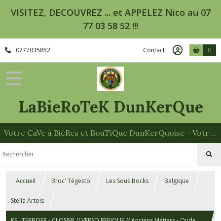
VISITEZ, DECOUVREZ ... et APPELEZ Nico au 07
77 03 58 52 !!!
0777035852
Contact
0
LaBieRoTeK DunKerQue
Votre CaVe à BièRes et BouTiQue DunKerQuoise - Votre Spécialiste des Paniers Garnis
Accueil
Broc' Tégesto
Les Sous Bocks
Belgique
Stella Artois
KEUTERBOER - CLOSIER // VERSO REPIQUE // Anciens Métiers - Oude