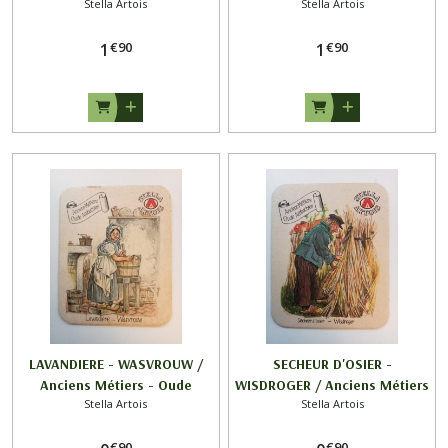
Stella Artois
Stella Artois
Métiers - Oude Ambachten /
REPIQUE // Anciens Métiers -
STELLA ARTOIS
Oude Ambachten / STELLA
€
90
€
90
1
ARTOIS
1
LAVANDIERE - WASVROUW /
SECHEUR D'OSIER -
Anciens Métiers - Oude
WISDROGER / Anciens Métiers
Stella Artois
Stella Artois
Ambachten / STELLA ARTOIS
- Oude Ambachten / STELLA
ARTOIS
€
90
€
90