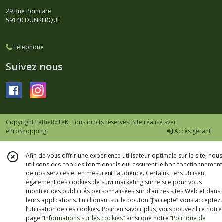
29 Rue Poincaré
59140
DUNKERQUE
Téléphone
Suivez nous
Copyright LaBieRoTeK. Tous droits réservés. Site réalisé avec
eProShopping
Accès gérant
Afin de vous offrir une expérience utilisateur optimale sur le site, nous
utilisons des cookies fonctionnels qui assurent le bon fonctionnement
de nos services et en mesurent l’audience. Certains tiers utilisent
également des cookies de suivi marketing sur le site pour vous
montrer des publicités personnalisées sur d’autres sites Web et dans
leurs applications. En cliquant sur le bouton “J’accepte” vous acceptez
l’utilisation de ces cookies. Pour en savoir plus, vous pouvez lire notre
page
“Informations sur les cookies”
ainsi que notre
“Politique de