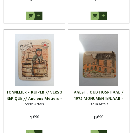
TONNELIER - KUIPER // VERSO
AALST , OUD HOSPITAAL /
REPIQUE // Anciens Métiers -
1975 MONUMENTENJAAR -
Stella Artois
Stella Artois
Oude Ambachten / STELLA
ANNEE DU PATRIMOINE
ARTOIS
HISTORIQUE / STELLA ARTOIS
€
90
€
90
1
0