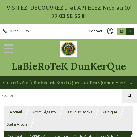
VISITEZ, DECOUVREZ ... et APPELEZ Nico au 07
77 03 58 52 !!!
0777035852
Contact
0
LaBieRoTeK DunKerQue
Votre CaVe à BièRes et BouTiQue DunKerQuoise - Votre Spécialiste des Paniers Garnis
Accueil
Broc' Tégesto
Les Sous Bocks
Belgique
Stella Artois
DEBITANT - TAPPER / Anciens Métiers - Oude Ambachten / STELLA