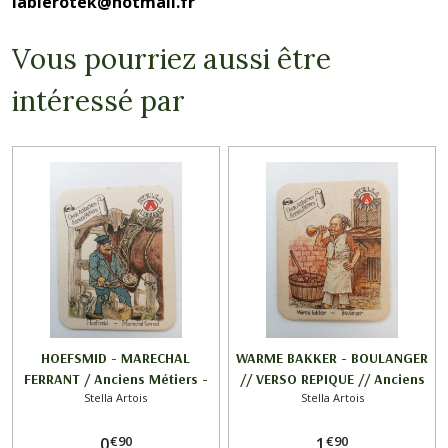
labierotek@hotmail.fr
Vous pourriez aussi être
intéressé par
HOEFSMID - MARECHAL
WARME BAKKER - BOULANGER
FERRANT / Anciens Métiers -
// VERSO REPIQUE // Anciens
Stella Artois
Stella Artois
Oude Ambachten / STELLA
Métiers - Oude Ambachten /
ARTOIS
STELLA ARTOIS
€
90
€
90
0
1