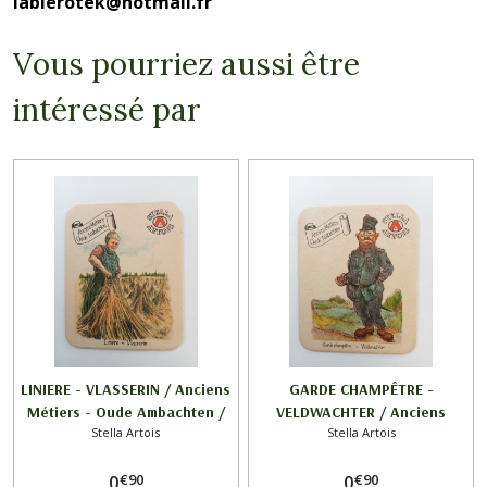
labierotek@hotmail.fr
Vous pourriez aussi être
intéressé par
LINIERE - VLASSERIN / Anciens
GARDE CHAMPÊTRE -
Métiers - Oude Ambachten /
VELDWACHTER / Anciens
Stella Artois
Stella Artois
STELLA ARTOIS
Métiers - Oude Ambachten /
STELLA ARTOIS
€
90
€
90
0
0