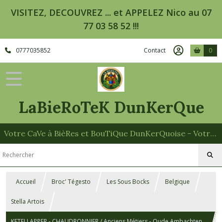
VISITEZ, DECOUVREZ ... et APPELEZ Nico au 07
77 03 58 52 !!!
0777035852
Contact
0
LaBieRoTeK DunKerQue
Votre CaVe à BièRes et BouTiQue DunKerQuoise - Votre Spécialiste des Paniers Garnis
Accueil
Broc' Tégesto
Les Sous Bocks
Belgique
Stella Artois
KETELLAPPER - CHAUDRONNIER / Anciens Métiers - Oude Ambachten