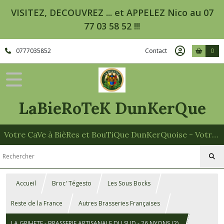
VISITEZ, DECOUVREZ ... et APPELEZ Nico au 07
77 03 58 52 !!!
0777035852
Contact
0
LaBieRoTeK DunKerQue
Votre CaVe à BièRes et BouTiQue DunKerQuoise - Votre Spécialiste des Paniers Garnis
Accueil
Broc' Tégesto
Les Sous Bocks
Reste de la France
Autres Brasseries Françaises
LA GRIHETE - BRASSERIE ARTISANALE DU SUD - 26 NYONS (2)