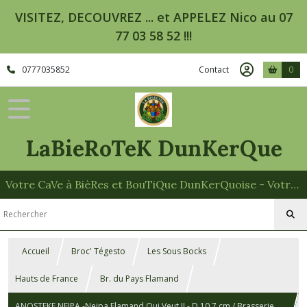
VISITEZ, DECOUVREZ ... et APPELEZ Nico au 07
77 03 58 52 !!!
0777035852
Contact
0
LaBieRoTeK DunKerQue
Votre CaVe à BièRes et BouTiQue DunKerQuoise - Votre Spécialiste des Paniers Garnis
Accueil
Broc' Tégesto
Les Sous Bocks
Hauts de France
Br. du Pays Flamand
ANOSTEKE NEIPA -Neipa Flamand Qui Veut !! - D 10.7 cm / Brasserie