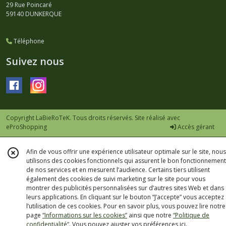
29 Rue Poincaré
59140
DUNKERQUE
Téléphone
Suivez nous
Copyright LaBieRoTeK. Tous droits réservés. Site réalisé avec
eProShopping
Accès gérant
Afin de vous offrir une expérience utilisateur optimale sur le site, nous
utilisons des cookies fonctionnels qui assurent le bon fonctionnement
de nos services et en mesurent l’audience. Certains tiers utilisent
également des cookies de suivi marketing sur le site pour vous
montrer des publicités personnalisées sur d’autres sites Web et dans
leurs applications. En cliquant sur le bouton “J’accepte” vous acceptez
l’utilisation de ces cookies. Pour en savoir plus, vous pouvez lire notre
page
“Informations sur les cookies”
ainsi que notre
“Politique de
confidentialité“
. Vous pouvez ajuster vos préférences
ici
.