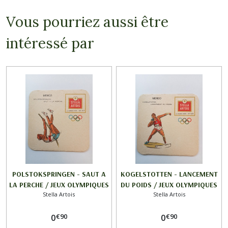
Vous pourriez aussi être
intéressé par
POLSTOKSPRINGEN - SAUT A
KOGELSTOTTEN - LANCEMENT
LA PERCHE / JEUX OLYMPIQUES
DU POIDS / JEUX OLYMPIQUES
Stella Artois
Stella Artois
de MEXICO 1968 / STELLA
de MEXICO 1968 / STELLA
ARTOIS
ARTOIS
€
90
€
90
0
0