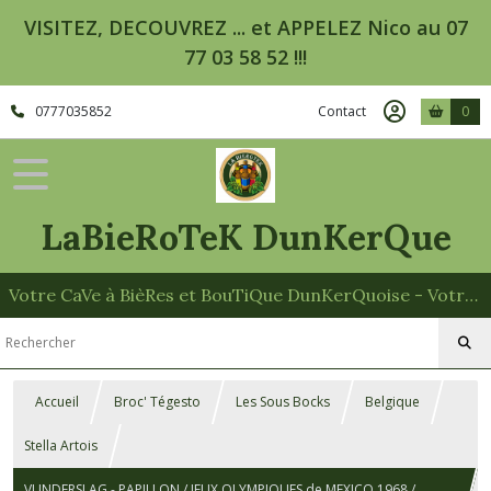
VISITEZ, DECOUVREZ ... et APPELEZ Nico au 07
77 03 58 52 !!!
0777035852
Contact
0
LaBieRoTeK DunKerQue
Votre CaVe à BièRes et BouTiQue DunKerQuoise - Votre Spécialiste des Paniers Garnis
Accueil
Broc' Tégesto
Les Sous Bocks
Belgique
Stella Artois
VLINDERSLAG - PAPILLON / JEUX OLYMPIQUES de MEXICO 1968 /