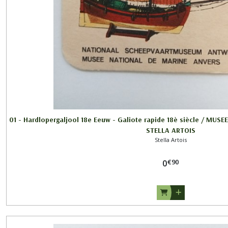
01 - Hardlopergaljool 18e Eeuw - Galiote rapide 18è siècle / MU
STELLA ARTOIS
Stella Artois
€
90
0