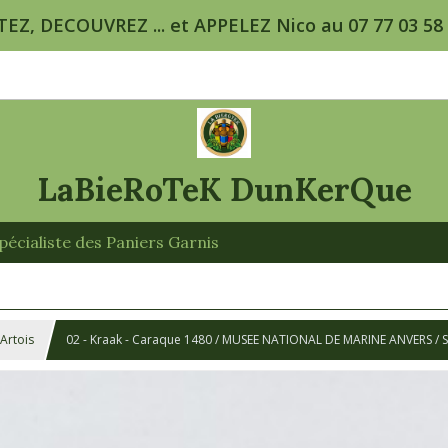
TEZ, DECOUVREZ ... et APPELEZ Nico au 07 77 03 58 5
LaBieRoTeK DunKerQue
écialiste des Paniers Garnis
 Artois
02 - Kraak - Caraque 1480 / MUSEE NATIONAL DE MARINE ANVERS / 