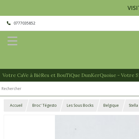
VISI
0777035852
Votre CaVe à BièRes et BouTiQue DunKerQuoise - Votre Sp
Accueil
Broc' Tégesto
Les Sous Bocks
Belgique
Stella