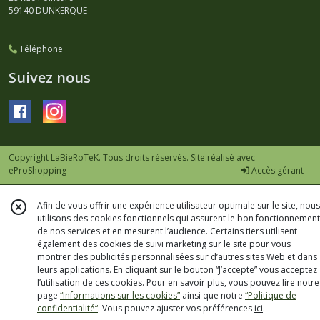
59140
DUNKERQUE
Téléphone
Suivez nous
Copyright LaBieRoTeK. Tous droits réservés. Site réalisé avec
eProShopping
Accès gérant
Afin de vous offrir une expérience utilisateur optimale sur le site, nous
utilisons des cookies fonctionnels qui assurent le bon fonctionnement
de nos services et en mesurent l’audience. Certains tiers utilisent
également des cookies de suivi marketing sur le site pour vous
montrer des publicités personnalisées sur d’autres sites Web et dans
leurs applications. En cliquant sur le bouton “J’accepte” vous acceptez
l’utilisation de ces cookies. Pour en savoir plus, vous pouvez lire notre
page
“Informations sur les cookies”
ainsi que notre
“Politique de
confidentialité“
. Vous pouvez ajuster vos préférences
ici
.