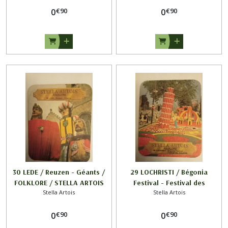
€
90
€
90
0
0
30 LEDE / Reuzen - Géants /
29 LOCHRISTI / Bégonia
FOLKLORE / STELLA ARTOIS
Festival - Festival des
Stella Artois
Stella Artois
Bégonias / FOLKLORE /
STELLA ARTOIS
€
90
€
90
0
0