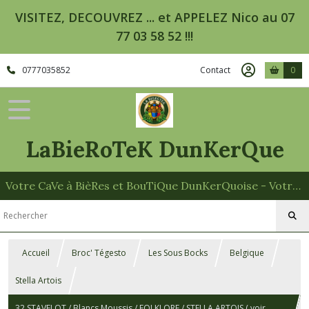
VISITEZ, DECOUVREZ ... et APPELEZ Nico au 07
77 03 58 52 !!!
0777035852
Contact
0
LaBieRoTeK DunKerQue
Votre CaVe à BièRes et BouTiQue DunKerQuoise - Votre Spécialiste des Paniers Garnis
Accueil
Broc' Tégesto
Les Sous Bocks
Belgique
Stella Artois
32 STAVELOT / Blancs Moussis / FOLKLORE / STELLA ARTOIS ( voir