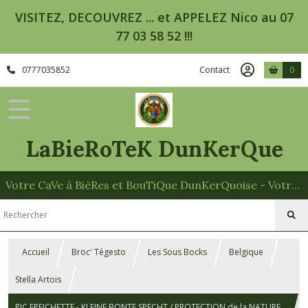
VISITEZ, DECOUVREZ ... et APPELEZ Nico au 07
77 03 58 52 !!!
0777035852
Contact
0
LaBieRoTeK DunKerQue
Votre CaVe à BièRes et BouTiQue DunKerQuoise - Votre Spécialiste des Paniers Garnis
Accueil
Broc' Tégesto
Les Sous Bocks
Belgique
Stella Artois
PIC EPEICHETTE - KLEINE BONTE SPECHT / PROTECTION de la NATURE