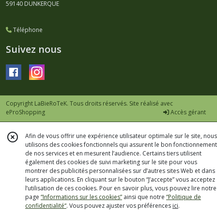
59140
DUNKERQUE
Téléphone
Suivez nous
Copyright LaBieRoTeK. Tous droits réservés. Site réalisé avec
eProShopping
Accès gérant
Afin de vous offrir une expérience utilisateur optimale sur le site, nous
utilisons des cookies fonctionnels qui assurent le bon fonctionnement
de nos services et en mesurent l’audience. Certains tiers utilisent
également des cookies de suivi marketing sur le site pour vous
montrer des publicités personnalisées sur d’autres sites Web et dans
leurs applications. En cliquant sur le bouton “J’accepte” vous acceptez
l’utilisation de ces cookies. Pour en savoir plus, vous pouvez lire notre
page
“Informations sur les cookies”
ainsi que notre
“Politique de
confidentialité“
. Vous pouvez ajuster vos préférences
ici
.