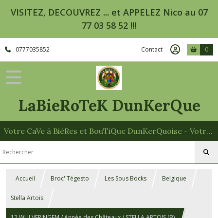
VISITEZ, DECOUVREZ ... et APPELEZ Nico au 07
77 03 58 52 !!!
0777035852
Contact
0
LaBieRoTeK DunKerQue
Votre CaVe à BièRes et BouTiQue DunKerQuoise - Votre Spécialiste des Paniers Garnis
Accueil
Broc' Tégesto
Les Sous Bocks
Belgique
Stella Artois
12 WULVERINGEM / Année des Châteaux / STELLA ARTOIS (B)