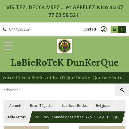
VISITEZ, DECOUVREZ ... et APPELEZ Nico au 07
77 03 58 52 !!!
0777035852
Contact
0
LaBieRoTeK DunKerQue
Votre CaVe à BièRes et BouTiQue DunKerQuoise - Votre Spécialiste des Paniers Garnis
Accueil
Broc' Tégesto
Les Sous Bocks
Belgique
Stella Artois
29 HORST / Année des Châteaux / STELLA ARTOIS (B)