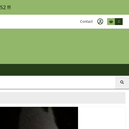
2 !!!
Contact
0