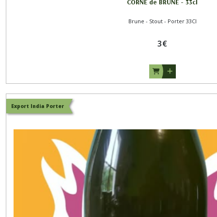
CORNE de BRUNE - 33cl
Brune - Stout - Porter 33Cl
3
€
Export India Porter