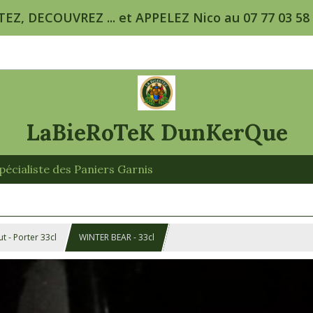
TEZ, DECOUVREZ ... et APPELEZ Nico au 07 77 03 58 5
LaBieRoTeK DunKerQue
écialiste des Paniers Garnis
ut - Porter 33cl
WINTER BEAR - 33cl