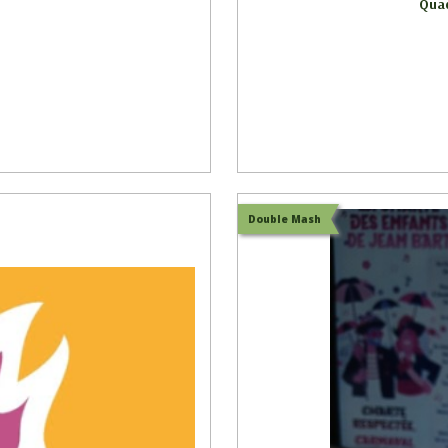
Quad
Double Mash