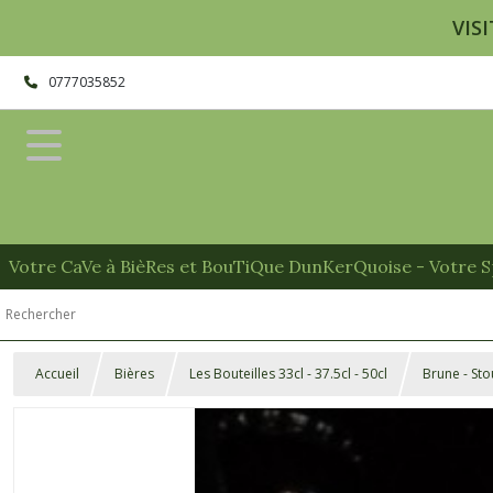
VISI
0777035852
Votre CaVe à BièRes et BouTiQue DunKerQuoise - Votre Sp
Accueil
Bières
Les Bouteilles 33cl - 37.5cl - 50cl
Brune - Sto