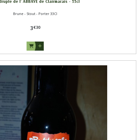
ruple de l' ABBAYE de Clairmarais - 33cl
Brune - Stout - Porter 33Cl
€
30
3