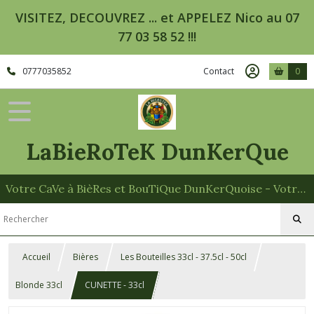
VISITEZ, DECOUVREZ ... et APPELEZ Nico au 07
77 03 58 52 !!!
0777035852
Contact
0
LaBieRoTeK DunKerQue
Votre CaVe à BièRes et BouTiQue DunKerQuoise - Votre Spécialiste des Paniers Garnis
Accueil
Bières
Les Bouteilles 33cl - 37.5cl - 50cl
Blonde 33cl
CUNETTE - 33cl