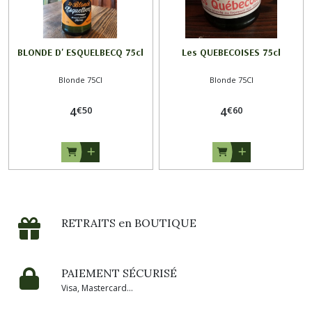
BLONDE D' ESQUELBECQ 75cl
Les QUEBECOISES 75cl
Blonde 75Cl
Blonde 75Cl
€
50
€
60
4
4
RETRAITS en BOUTIQUE
PAIEMENT SÉCURISÉ
Visa, Mastercard...