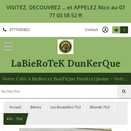
VISITEZ, DECOUVREZ ... et APPELEZ Nico au 07
77 03 58 52 !!!
0777035852
Contact
0
LaBieRoTeK DunKerQue
Votre CaVe à BièRes et BouTiQue DunKerQuoise - Votre Spécialiste des Paniers Garnis
Accueil
Bières
Les Bouteilles 75cl
Blonde 75cl
4 Ec - 75cl